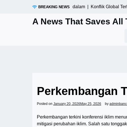
Skip
ik Global Terbaru: Tinjauan Mendalam |
Konflik Global Terbar
BREAKING NEWS
to
content
A News That Saves All 
S
f
Perkembangan Te
Posted on
January 20, 2026
May 25, 2026
by
adminbanc
Perkembangan terkini konferensi iklim men
mitigasi perubahan iklim. Salah satu tongg