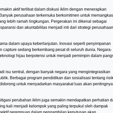
makin aktif terlibat dalam diskusi iklim dengan menerapkan
ro. Banyak perusahaan terkemuka berkomitmen untuk memangkas
yang lebih ramah lingkungan. Pergerakan ini dikenal sebagai
nsparansi dan akuntabilitas menjadi inti dari strategi perusahaa
tama dalam upaya keberlanjutan. Inovasi seperti penyimpanan
rbon capture sedang berkembang pesat di seluruh dunia. Negara-
eknologi hijau berpotensi untuk menjadi pemimpin dalam pang
di isu sentral, dengan banyak negara yang mengintegrasikan
blik. Berbagai program pendidikan dan sosialisasi tentang risi
n didorong untuk menyadarkan masyarakat luas akan pentingnya
itigasi perubahan iklim juga semakin mendapatkan perhatian 
ring kali menjadi kelompok yang paling terpukul oleh dampak
spektif perempuan dalam pengambilan keputusan akan