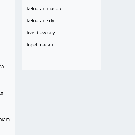
keluaran macau
keluaran sdy
n
live draw sdy
togel macau
sa
ko
dalam