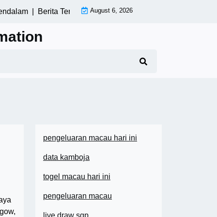
August 6, 2026
alam |
Berita Terkini Perang Dunia: Apa yang Terjadi di Medan
mation
pengeluaran macau hari ini
data kamboja
togel macau hari ini
pengeluaran macau
aya
sgow,
live draw sgp