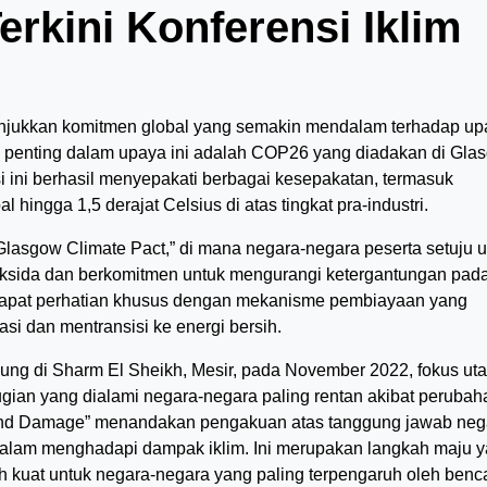
rkini Konferensi Iklim
unjukkan komitmen global yang semakin mendalam terhadap up
ak penting dalam upaya ini adalah COP26 yang diadakan di Gla
 ini berhasil menyepakati berbagai kesepakatan, termasuk
hingga 1,5 derajat Celsius di atas tingkat pra-industri.
Glasgow Climate Pact,” di mana negara-negara peserta setuju 
ksida dan berkomitmen untuk mengurangi ketergantungan pad
apat perhatian khusus dengan mekanisme pembiayaan yang
i dan mentransisi ke energi bersih.
ung di Sharm El Sheikh, Mesir, pada November 2022, fokus ut
gian yang dialami negara-negara paling rentan akibat perubah
 and Damage” menandakan pengakuan atas tanggung jawab neg
lam menghadapi dampak iklim. Ini merupakan langkah maju 
h kuat untuk negara-negara yang paling terpengaruh oleh ben