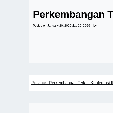
Perkembangan Te
Posted on
January 20, 2026
May 25, 2026
by
Post
Previous:
Perkembangan Terkini Konferensi I
navigation