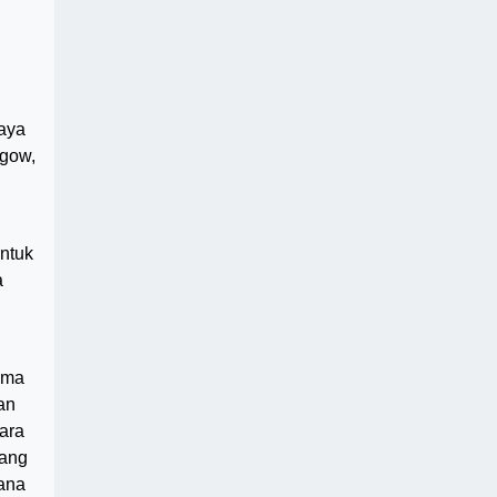
aya
sgow,
untuk
a
ama
an
ara
yang
cana