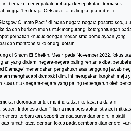
 ini berhasil menyepakati berbagai kesepakatan, termasuk
hingga 1,5 derajat Celsius di atas tingkat pra-industri.
Glasgow Climate Pact,” di mana negara-negara peserta setuju 
ksida dan berkomitmen untuk mengurangi ketergantungan pad
apat perhatian khusus dengan mekanisme pembiayaan yang
i dan mentransisi ke energi bersih.
ung di Sharm El Sheikh, Mesir, pada November 2022, fokus ut
gian yang dialami negara-negara paling rentan akibat perubah
 and Damage” menandakan pengakuan atas tanggung jawab neg
lam menghadapi dampak iklim. Ini merupakan langkah maju 
h kuat untuk negara-negara yang paling terpengaruh oleh ben
menemukan dorongan untuk meningkatkan kerjasama dalam
seperti Indonesia dan Filipina mempersiapkan strategi mitigas
energi terbarukan, seperti tenaga surya dan angin. Inisiatif
gas rumah kaca, dengan fokus pada pembangkitan energi yan